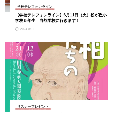
CONCLAVE
CROSSING 心の交差点
学校テレフォンライン
【学校テレフォンライン】6月11日（火）松が丘小
DEPARTURES
FACES PLACES
globe
学校５年生 自然学校に行きます！
2024.06.11
HAMNET
HERE 時を越えて
HONEY
HONEY FM
IT’S OKAY！
J-POP
JAZZ
KADOKAWA
KDDI
LATE SHIFT
Let's 追求 The 牛肉
lets追求the牛肉
LOST LAND
MOCOコレクション オムニバス
Playground/校庭
ROKKO 森の音ミュージアム
リスナープレゼント