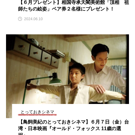
【６月プレゼント】相国寺承天閣美術館「頂相 祖
ROKKO森の音ミュージアム
Rooting Aroma
師たちの絵姿」ペア券２名様にプレゼント！
SAKDAC HARMO
2024.06.10
SANDA ORGANIC VILLAGE MEETINGのつながるラジオ
SDGs・タイプスマート農業推進プロジェクト関西学院
AgriNOVA
SIKIガーデン Autumn Season
Singing with a smile
snowwhite
SPOTTED PRODUCTIONS/TWIN
SUNSUNキッズ
The Room Next Door
とっておきシネマ
【鳥飼美紀のとっておきシネマ】６月７日（金）台
This is SUEKI
We Live In Time
WICKED
湾・日本映画『オールド・フォックス 11歳の選