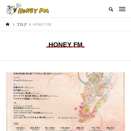
ハニーエフエム｜地域・人にフォーカスし発信するウェブラジオ局
ブログ
HONEY FM
HOME
ハニーFMの紹介
後援申請
フリーペーパー
プレイ
HONEY FM
NEW POST
JAZZ BAR COZY
MY SWEET GARDEN
美
最終回【JAZZ Bar cozy】3月7
【マイスイートガーデン】7月1
日（木）今回はビル・エヴァン
日（火）配信 庭づくりは曲線