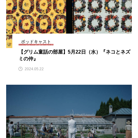
ままとこひろば
みなとっちラジオ！
みるくっくキッズクラブ逆瀬川
みるくっ子通信
ポッドキャスト
みるくのえほん
みるく・ひまわり園
【グリム童話の部屋】5月22日（水）『ネコとネズ
もたいまさこ
もっと知りたい認知症のこと
ミの仲』
2024.05.22
もんがきとしこの知りたい、聞きたい、伝えたい
やよい幼稚園
ゆたかな第三の人生のススメ
ゆりのき台中学校
ゆりのき台小学校
わたしらしく心豊かに過ごすためのふくし情報！
わたなべあや
わらべうたベビーマッサージ