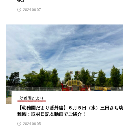
択』
youtube
Yukoの子連れハワイ旅珍道中
2024.06.07
⻑尾謙杜
「THE オリバーな犬、（Gosh!!）このヤロウMOVIE」
『今日の空が一番好き、とまだ言えない僕は』
あいはらひろゆき
あかしあジュニア合唱団「さくらんぼ」
あかしあ台小学校
あじさいコンサート
幼稚園だより
あっぷっぷのぷ～
あなたが眠る間
【幼稚園だより番外編】６月５日（水）三田さち幼
あの歌を憶えている
あめぽったん
稚園：取材日記＆動画でご紹介！
2024.06.05
いばら姫
おいしいおのまとぺ