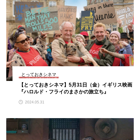
こうべさんだ伝統文化体験フェスタ
こうべさんだ伝統文化体験フェスタ2026
こうべさんだ能・狂言・講談子ども教室
こぐまのいばしょ
こだわり城紀行
こども学芸員とつくる『夏のこども美術館』
とっておきシネマ
こばえちゃ東北
こーろ・るみえーる
【とっておきシネマ】5月31日（金）イギリス映画
『ハロルド・フライのまさかの旅立ち』
さっちゃん社協だより
すずかけ台
2024.05.31
すずかけ台小学校
すずきまみ
そんなにみないでくださいな
ちめいど