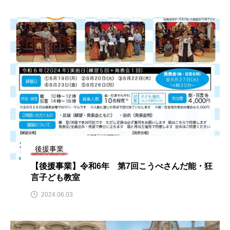
おいしいぱんぱんでんしゃ
おいしい絵本
おしえて絵本
おでかけ情報
おばあちゃんと僕の約束
おもいおいも
おーい、応為
お知らせ
かしこいエルゼ
かしこいグレーテル
かもめ食堂
がんを知り、がんを考える
きてみで東北
後援事業
【後援事業】令和6年 第7回こうべさんだ能・狂
きもちはなにいろ？
くまぐみ
言子ども教室
くるまのなかには？
けやき台中学校
2024.06.03
けやき台小学校