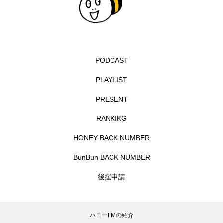
イエス・キリスト
イギリス
イギリス映画
イギリス製作
イタリア
イタリア映画
イベント
イラク
インタビュー
PODCAST
インド映画
イ・レ
ウィキッド
PLAYLIST
PRESENT
ウィキッド 永遠の約束
RANKIKG
ウィリアム・シェイクスピア
HONEY BACK NUMBER
ウインド・アンサンブル・コスモス
BunBun BACK NUMBER
ウインド･アンサンブル･コスモス
後援申請
エディントンへようこそ
エミリア・ペレス
ハニーFMの紹介
エミリー・ワトソン
エリーザ・シュロット