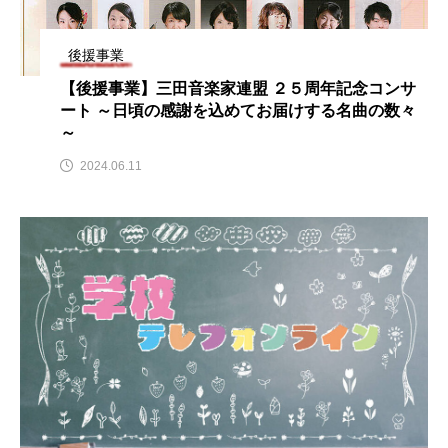
名
ス リバーサイド4部作を特集し
意識しています 三田グリーン
ました！
ットの山本さん
2024.03.07
2026.07.14
後援事業
【後援事業】三田音楽家連盟 ２５周年記念コンサ
ート ～日頃の感謝を込めてお届けする名曲の数々
TAG LIST
～
2024.06.11
10周年記念
12月号
1975年のケルン・コンサート
1学期
1年生
2024年度
2025年
2025年度
2026
2026年
2026年度
20周年
2学期
3年生
4年生
6年生
6月号
77
7月
accototo
BAD GENIUS
BL出版