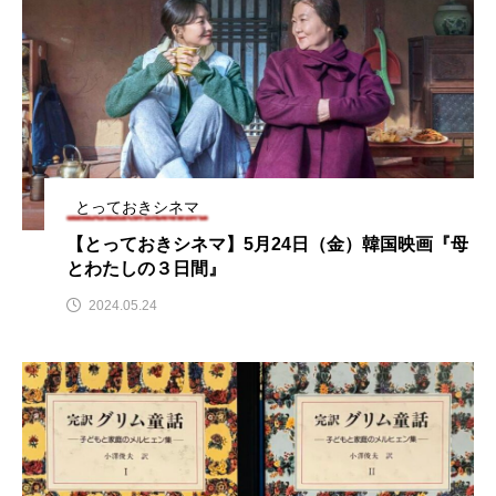
ちめいど雄介のお砂糖ミルクはどうされますか
つつじが丘小学校
つながりCafe‐Nanana no Moe
つなごーごー
てっぺんの向こうにあなたがいる
とくとくトーク
とっておきシネマ
とっておきシネマ
なきごえバス
にげてさがして
【とっておきシネマ】5月24日（金）韓国映画『母
とわたしの３日間』
はたらくおやさい バナナもいるよ！
ばらぐみ
2024.05.24
ぱかっ
ひとつの机、ふたつの制服
ひろかわさえこ
ぴぽん
ふくし情報
ふじ幼稚園
ふたりの魔女
ふつうの子ども
ぶらりまち歩き
まこみちの爆笑肉トーク！