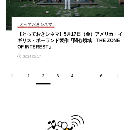
アカデミックコモンズ
アクトスクエア
アナ・レナス
とっておきシネマ
【とっておきシネマ】5月17日（金）アメリカ・イ
アニバーサリースクラップブッキング
ギリス・ポーランド製作『関心領域 THE ZONE
OF INTEREST』
アニメーション映画
アプレンティス
2024.05.17
アメリカ
アメリカ・イギリス製作
1
2
3
4
…
6
アメリカ映画
アメリカ製作
アリのおでかけ
アリアナ・グランデ
アリス館
アル・パチーノ
アンプラグド
アン・ハサウェイ
アーカイブ
アート