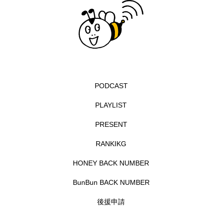
エル・ファニング
エレノアってグレイト。
エンターテインメント
オダギリジョー
オダギリ・ジョー
オム・ハヌル
PODCAST
オーケストラ
カタール
カナダ映画
PLAYLIST
カフェテラス
カラーモンスター
PRESENT
カンヌ国際映画祭
カーテンコールの灯
RANKIKG
HONEY BACK NUMBER
ガーデニングラジオ
キム・へヨン
BunBun BACK NUMBER
キング・オブ・キングス
クラファン
後援申請
クリスマス
クロエ・ジャオ
グリム兄弟