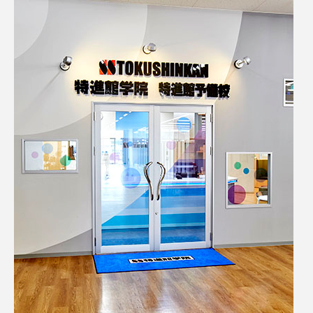
名
ス リバーサイド4部作を特集し
意識しています 三田グリーン
ました！
ットの山本さん
2024.03.07
2026.07.14
TAG LIST
10周年記念
12月号
1975年のケルン・コンサート
1学期
1年生
2024年度
2025年
2025年度
2026
2026年
2026年度
20周年
2学期
3年生
4年生
6年生
6月号
77
7月
accototo
BAD GENIUS
BL出版