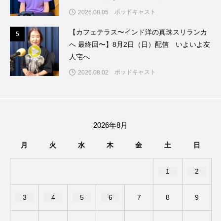
ポッドキャスト
2026.08.05
ままとこひろば
みなとっちラジオ！
【カフェテラス〜インド洋の真珠スリランカ
5
5
へ 最終回〜】8月2日（日）配信 いよいよ友
みるくっくキッズクラブ逆瀬川
みるくっ子通信
人宅へ
みるくのえほん
みるく・ひまわり園
ポッドキャスト
2026.08.02
もたいまさこ
もっと知りたい認知症のこと
もんがきとしこの知りたい、聞きたい、伝えたい
2026年8月
やよい幼稚園
ゆたかな第三の人生のススメ
月
火
水
木
金
土
日
ゆりのき台中学校
ゆりのき台小学校
1
2
わたしらしく心豊かに過ごすためのふくし情報！
3
4
5
6
7
8
9
わたなべあや
わらべうたベビーマッサージ