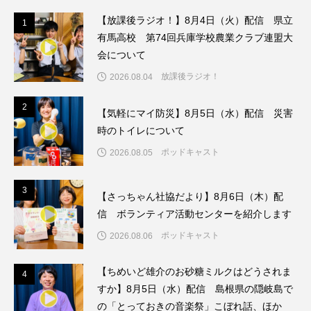
ちめいど雄介のお砂糖ミルクはどうされますか
【放課後ラジオ！】8月4日（火）配信 県立
1
1
有馬高校 第74回兵庫学校農業クラブ連盟大
つつじが丘小学校
つながりCafe‐Nanana no Moe
会について
つなごーごー
てっぺんの向こうにあなたがいる
放課後ラジオ！
2026.08.04
とくとくトーク
とっておきシネマ
2
2
【気軽にマイ防災】8月5日（水）配信 災害
時のトイレについて
なきごえバス
にげてさがして
ポッドキャスト
2026.08.05
はたらくおやさい バナナもいるよ！
ばらぐみ
3
3
【さっちゃん社協だより】8月6日（木）配
ぱかっ
ひとつの机、ふたつの制服
信 ボランティア活動センターを紹介します
ポッドキャスト
2026.08.06
ひろかわさえこ
ぴぽん
ふくし情報
【ちめいど雄介のお砂糖ミルクはどうされま
ふじ幼稚園
ふたりの魔女
ふつうの子ども
4
4
すか】8月5日（水）配信 島根県の隠岐島で
の「とっておきの音楽祭」こぼれ話、ほか
ぶらりまち歩き
まこみちの爆笑肉トーク！