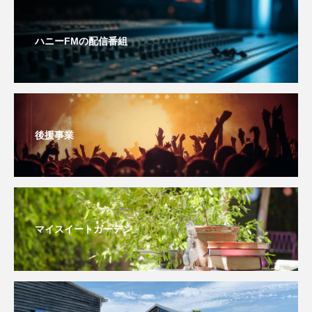
おいしいぱんぱんでんしゃ
おいしい絵本
ハニーFMの配信番組
おしえて絵本
おでかけ情報
おばあちゃんと僕の約束
おもいおいも
おーい、応為
お知らせ
かしこいエルゼ
後援事業
かしこいグレーテル
かもめ食堂
がんを知り、がんを考える
きてみで東北
マイスイートガーデン
きもちはなにいろ？
くまぐみ
くるまのなかには？
けやき台中学校
けやき台小学校