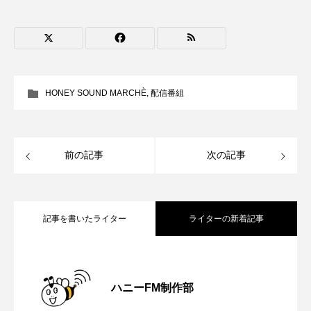
レ
ROKKO森の音ミュージアム
Rooting Aroma
ー
ヤ
ー
SAKDAC HARMO
SANDA ORGANIC VILLAGE MEETINGのつながるラジオ
HONEY SOUND MARCHÈ
,
配信番組
SDGs・タイプスマート農業推進プロジェクト関西学院
AgriNOVA
SIKIガーデン Autumn Season
前の記事
次の記事
Singing with a smile
snowwhite
SPOTTED PRODUCTIONS/TWIN
記事を書いたライター
ライターの新着記事
SUNSUNキッズ
The Room Next Door
【さっちゃん社協だより】8月6日（木）
2026.08.06
This is SUEKI
We Live In Time
WICKED
ハニーFM制作部