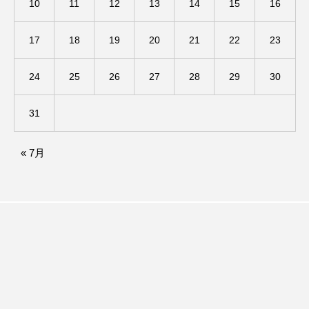
10
11
12
13
14
15
16
アカデミックコモンズ
アクトスクエア
17
18
19
20
21
22
23
アナ・レナス
24
25
26
27
28
29
30
アニバーサリースクラップブッキング
31
アニメーション映画
アプレンティス
アメリカ
アメリカ・イギリス製作
« 7月
アメリカ映画
アメリカ製作
アリのおでかけ
アリアナ・グランデ
アリス館
アル・パチーノ
アンプラグド
アン・ハサウェイ
アーカイブ
アート