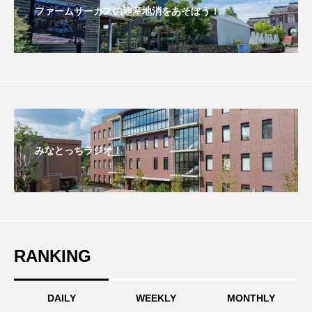
ファームサーカスの地産地消をあそぼう！
こうべさんだ伝統文化体験フェスタ
こうべさんだ伝統文化体験フェスタ2026
こうべさんだ能・狂言・講談子ども教室
こぐまのいばしょ
こだわり城紀行
みなとっちラジオ！
こども学芸員とつくる『夏のこども美術館』
こばえちゃ東北
こーろ・るみえーる
さっちゃん社協だより
すずかけ台
RANKING
すずかけ台小学校
すずきまみ
そんなにみないでくださいな
ちめいど
DAILY
WEEKLY
MONTHLY