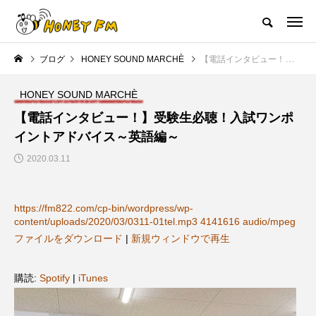
ハニーエフエム｜地域・人にフォーカスし発信するウェブラジオ局
ブログ
HONEY SOUND MARCHÈ
【電話インタビュー！】受験生必聴！入試ワンポイントアドバイス～英語編～
HOME
ハニーFMの紹介
後援申請
フリーペーパー
プレイ
HONEY SOUND MARCHÈ
NEW POST
【電話インタビュー！】受験生必聴！入試ワンポ
イントアドバイス～英語編～
JAZZ BAR COZY
MY SWEET GARDEN
2020.03.11
https://fm822.com/cp-bin/wordpress/wp-
content/uploads/2020/03/0311-01tel.mp3 4141616 audio/mpeg
ファイルをダウンロード
|
新規ウィンドウで再生
購読:
Spotify
|
iTunes
美
最終回【JAZZ Bar cozy】3月7
【マイスイートガーデン】7月1
日（木）今回はビル・エヴァン
日（火）配信 庭づくりは曲線