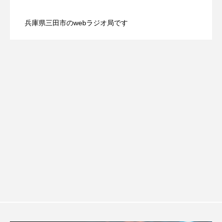
【三田警察オンライン】8月5日（水）配
2026.08.05
配信 ボランティア活動センターを紹介
youtube
Yukoの子連れハワイ旅珍道中
兵庫県三田市のwebラジオ局です
⻑尾謙杜
【幼稚園だより】8月5日（水）やよい幼
2026.08.05
信 一週間の事件事故と防犯ポイント、
します
「THE オリバーな犬、（Gosh!!）このヤロウMOVIE」
稚園：先生に1学期や夏の過ごし方をお聞
防災に関する基礎知識について
『今日の空が一番好き、とまだ言えない僕は』
あいはらひろゆき
きしました♪
あかしあジュニア合唱団「さくらんぼ」
あかしあ台小学校
あじさいコンサート
あっぷっぷのぷ～
あなたが眠る間
あの歌を憶えている
あめぽったん
いばら姫
おいしいおのまとぺ