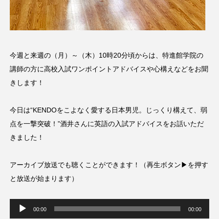
CONCLAVE
CROSSING 心の交差点
DEPARTURES
FACES PLACES
globe
今週と来週の（月）～（木）10時20分頃からは、特進館学院の
HAMNET
HERE 時を越えて
HONEY
講師の方に高校入試ワンポイントアドバイスや心構えなどをお聞
HONEY FM
IT’S OKAY！
J-POP
きします！
JAZZ
KADOKAWA
KDDI
今日は“KENDOをこよなく愛する日本男児。じっくり構えて、弱
点を一撃突破！”酒井さんに英語の入試アドバイスをお話いただ
LATE SHIFT
Let's 追求 The 牛肉
きました！
lets追求the牛肉
LOST LAND
アーカイブ放送でも聴くことができます！（再生ボタン▶を押す
MOCOコレクション オムニバス
と放送が始まります）
Playground/校庭
ROKKO 森の音ミュージアム
音
声
00:00
00:00
プ