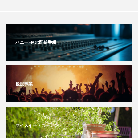
youtube
Yukoの子連れハワイ旅珍道中
⻑尾謙杜
「THE オリバーな犬、（Gosh!!）このヤロウMOVIE」
ハニーFMの配信番組
『今日の空が一番好き、とまだ言えない僕は』
あいはらひろゆき
あかしあジュニア合唱団「さくらんぼ」
後援事業
あかしあ台小学校
あじさいコンサート
あっぷっぷのぷ～
あなたが眠る間
あの歌を憶えている
あめぽったん
マイスイートガーデン
いばら姫
おいしいおのまとぺ