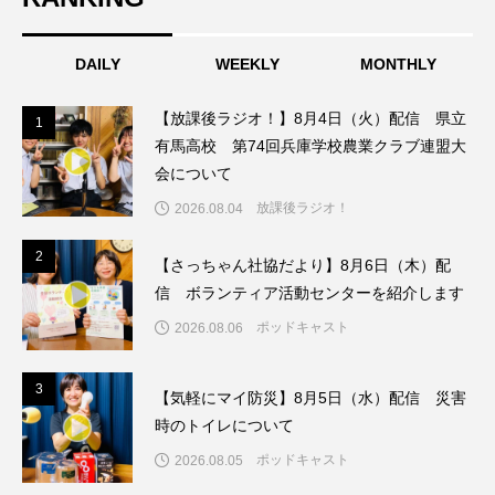
こうべさんだ伝統文化体験フェスタ
DAILY
WEEKLY
MONTHLY
こうべさんだ伝統文化体験フェスタ2026
【放課後ラジオ！】8月4日（火）配信 県立
1
1
こうべさんだ能・狂言・講談子ども教室
有馬高校 第74回兵庫学校農業クラブ連盟大
会について
こぐまのいばしょ
こだわり城紀行
放課後ラジオ！
2026.08.04
こども学芸員とつくる『夏のこども美術館』
2
2
【さっちゃん社協だより】8月6日（木）配
信 ボランティア活動センターを紹介します
こばえちゃ東北
こーろ・るみえーる
ポッドキャスト
2026.08.06
さっちゃん社協だより
すずかけ台
3
3
【気軽にマイ防災】8月5日（水）配信 災害
すずかけ台小学校
すずきまみ
時のトイレについて
そんなにみないでくださいな
ちめいど
ポッドキャスト
2026.08.05