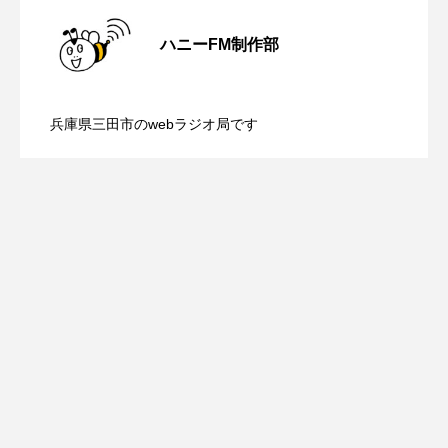
【さっちゃん社協だより】8月6日（木）
ROKKO森の音ミュージアム
Rooting Aroma
2026.08.06
ハニーFM制作部
SAKDAC HARMO
【三田警察オンライン】8月5日（水）配
2026.08.05
配信 ボランティア活動センターを紹介
SANDA ORGANIC VILLAGE MEETINGのつながるラジオ
兵庫県三田市のwebラジオ局です
【幼稚園だより】8月5日（水）やよい幼
2026.08.05
信 一週間の事件事故と防犯ポイント、
します
SDGs・タイプスマート農業推進プロジェクト関西学院
AgriNOVA
SIKIガーデン Autumn Season
稚園：先生に1学期や夏の過ごし方をお聞
防災に関する基礎知識について
Singing with a smile
snowwhite
きしました♪
SPOTTED PRODUCTIONS/TWIN
SUNSUNキッズ
The Room Next Door
This is SUEKI
We Live In Time
WICKED