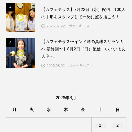
ちめいど雄介のお砂糖ミルクはどうされますか
4
4
【カフェテラス】7月22日（水）配信 100人
の手形をスタンプして一緒に虹を描こう！
つつじが丘小学校
つながりCafe‐Nanana no Moe
ポッドキャスト
2026.07.22
つなごーごー
てっぺんの向こうにあなたがいる
【カフェテラス〜インド洋の真珠スリランカ
5
5
とくとくトーク
とっておきシネマ
へ 最終回〜】8月2日（日）配信 いよいよ友
人宅へ
なきごえバス
にげてさがして
ポッドキャスト
2026.08.02
はたらくおやさい バナナもいるよ！
ばらぐみ
ぱかっ
ひとつの机、ふたつの制服
2026年8月
ひろかわさえこ
ぴぽん
ふくし情報
月
火
水
木
金
土
日
ふじ幼稚園
ふたりの魔女
ふつうの子ども
1
2
ぶらりまち歩き
まこみちの爆笑肉トーク！