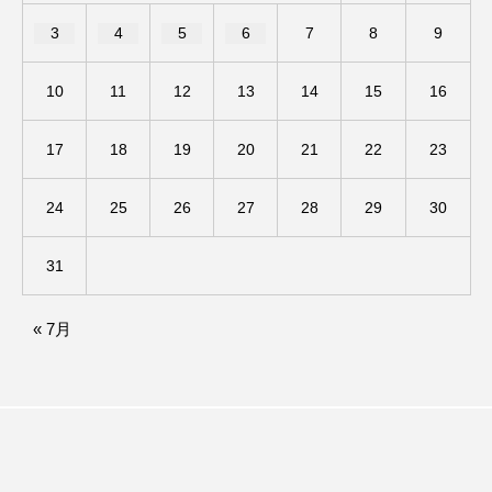
3
4
5
6
7
8
9
ままとこひろば
みなとっちラジオ！
10
11
12
13
14
15
16
みるくっくキッズクラブ逆瀬川
みるくっ子通信
17
18
19
20
21
22
23
みるくのえほん
みるく・ひまわり園
もたいまさこ
もっと知りたい認知症のこと
24
25
26
27
28
29
30
もんがきとしこの知りたい、聞きたい、伝えたい
31
やよい幼稚園
ゆたかな第三の人生のススメ
« 7月
ゆりのき台中学校
ゆりのき台小学校
わたしらしく心豊かに過ごすためのふくし情報！
わたなべあや
わらべうたベビーマッサージ