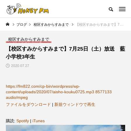
ハニーエフエム｜地域・人にフォーカスし発信するウェブラジオ局
ブログ
校区すみからすみまで
【校区すみからすみまで】7月25日（土）放送 藍小学校3年生
HOME
ハニーFMの紹介
後援申請
フリーペーパー
プレイ
校区すみからすみまで
NEW POST
【校区すみからすみまで】7月25日（土）放送 藍
小学校3年生
JAZZ BAR COZY
MY SWEET GARDEN
2020.07.27
https://fm822.com/cp-bin/wordpress/wp-
content/uploads/2020/07/aisho-kouku0725.mp3 8577133
audio/mpeg
ファイルをダウンロード
|
新規ウィンドウで再生
美
最終回【JAZZ Bar cozy】3月7
【マイスイートガーデン】7月1
購読:
Spotify
|
iTunes
日（木）今回はビル・エヴァン
日（火）配信 庭づくりは曲線