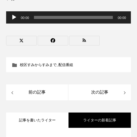
CONCLAVE
CROSSING 心の交差点
音
声
00:00
00:00
プ
DEPARTURES
FACES PLACES
globe
レ
ー
ヤ
HAMNET
HERE 時を越えて
HONEY
ー
HONEY FM
IT’S OKAY！
J-POP
校区すみからすみまで
,
配信番組
JAZZ
KADOKAWA
KDDI
LATE SHIFT
Let's 追求 The 牛肉
前の記事
次の記事
lets追求the牛肉
LOST LAND
MOCOコレクション オムニバス
記事を書いたライター
ライターの新着記事
Playground/校庭
ROKKO 森の音ミュージアム