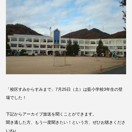
名
ス リバーサイド4部作を特集し
意識しています 三田グリーン
ました！
ットの山本さん
2024.03.07
2026.07.14
TAG LIST
10周年記念
12月号
1975年のケルン・コンサート
1学期
1年生
2024年度
2025年
2025年度
2026
「校区すみからすみまで」7月25日（土）は藍小学校3年生の登
2026年
2026年度
20周年
2学期
場でした！
3年生
4年生
6年生
6月号
77
下記からアーカイブ放送を聞くことができます。
聞き逃した方、もう一度聞きたい！という方、ぜひお聴きくださ
7月
accototo
BAD GENIUS
BL出版
いね♪