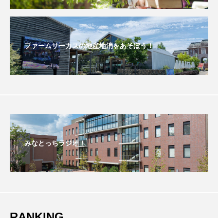
おいしいぱんぱんでんしゃ
おいしい絵本
おしえて絵本
おでかけ情報
ファームサーカスの地産地消をあそぼう！
おばあちゃんと僕の約束
おもいおいも
おーい、応為
お知らせ
かしこいエルゼ
かしこいグレーテル
かもめ食堂
がんを知り、がんを考える
きてみで東北
みなとっちラジオ！
きもちはなにいろ？
くまぐみ
くるまのなかには？
けやき台中学校
けやき台小学校
RANKING