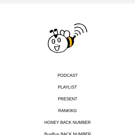
イエス・キリスト
イギリス
イギリス映画
イギリス製作
イタリア
イタリア映画
イベント
イラク
インタビュー
インド映画
イ・レ
ウィキッド
ウィキッド 永遠の約束
PODCAST
ウィリアム・シェイクスピア
PLAYLIST
ウインド・アンサンブル・コスモス
PRESENT
ウインド･アンサンブル･コスモス
RANKIKG
エディントンへようこそ
エミリア・ペレス
HONEY BACK NUMBER
エミリー・ワトソン
エリーザ・シュロット
BunBun BACK NUMBER