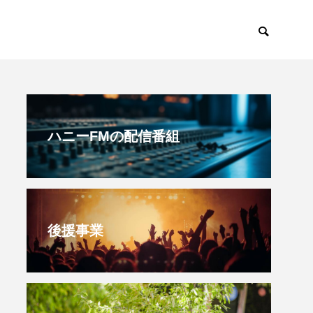
すみからすみまで
放課後ラジオ！
ハニーFMの配信番組
後援事業
