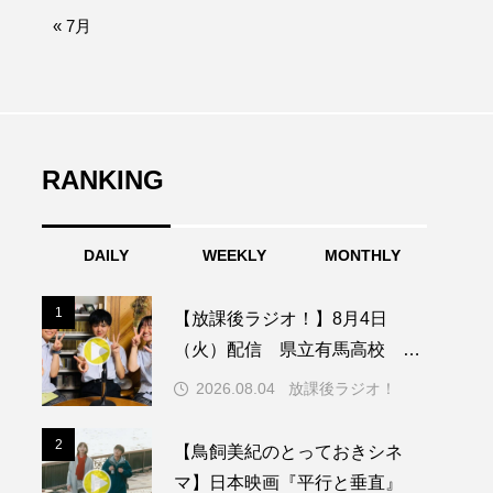
afe‐Nanana no Moe
« 7月
なきごえバス
ふたりの魔女
RANKING
みなとっちラジオ！
DAILY
WEEKLY
MONTHLY
園
もたいまさこ
1
1
【放課後ラジオ！】8月4日
稚園
（火）配信 県立有馬高校 第
74回兵庫学校農業クラブ連盟大
2026.08.04
放課後ラジオ！
会について
ージ
2
2
【鳥飼美紀のとっておきシネ
マ】日本映画『平行と垂直』
ッキング