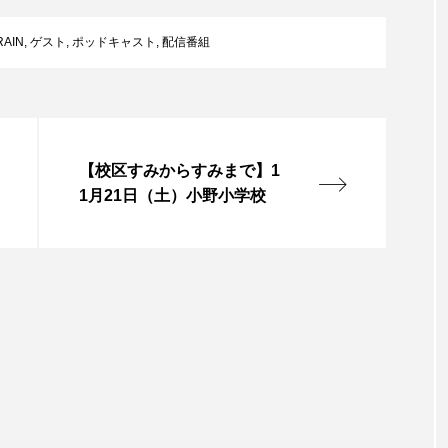
言えない僕は』
あいはらひろゆき
あかしあジュニア合唱
RAIN
,
ゲスト
,
ポッドキャスト
,
配信番組
いコンサート
あっぷっぷのぷ～
あなたが眠る間
おいしいおのまとぺ
おいしいぱんぱんでんしゃ
お
【校区すみからすみまで】1
んと僕の約束
おもいおいも
おーい、応為
お知ら
1月21日（土）小野小学校
め食堂
がんを知り、がんを考える
きてみで東北
は？
けやき台中学校
けやき台小学校
こうべさん
2026
こうべさんだ能・狂言・講談子ども教室
こぐま
芸員とつくる『夏のこども美術館』
こばえちゃ東北
こー
ずかけ台
すずかけ台小学校
すずきまみ
そんなに