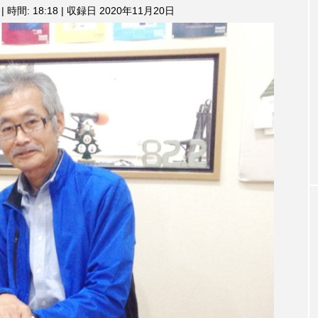
3月7日
【マイスイートガーデン】7月14
【校区
|
時間: 18:18
|
収録日 2020年11月20日
ム
調
ァンス
日（火）配信 庭づくりは曲線を
日（土
節
しまし
意識しています 三田グリーンネ
2024
に
ットの山本さん
は
2026.07.14
上
下
矢
印
キ
ー
を
使
っ
て
TAG LIST
く
だ
さ
い。
1975年のケルン・コンサート
1学期
1年生
202
026年
2026年度
20周年
2学期
3年生