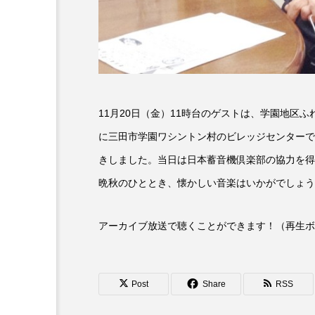
6月号
77
7月
DEPARTURES
FACES P
IT’S OKAY！
J-POP
11月20日（金）11時台のゲストは、学園地区
lets追求the牛肉
LOST L
に三田市学園ワシントン村のビレッジセンターで
きしました。当日は日本蓄音機倶楽部の協力を得
ROKKO 森の音ミュージアム
晩秋のひととき、懐かしい音楽はいかがでしょう
SANDA ORGANIC VILLAGE
アーカイブ放送で聴くことができます！（再生ボ
SIKIガーデン Autumn Season
SUNSUNキッズ
The Roo
Post
Share
RSS
Yukoの子連れハワイ旅珍道中