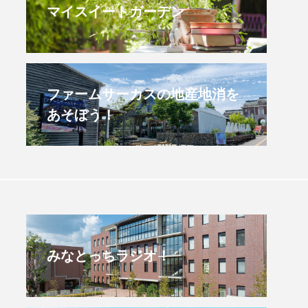
マイスイートガーデン
すみからすみまで】3月16
【放課後ラジオ！】8月
）三田市立 高平小学校
配信 県立有馬高校 第
学校農業クラブ連盟大
.03.16
2026.08.04
ファームサーカスの地産地消を
あそぼう！
みなとっちラジオ！
4年度
2025年
4年生
6年生