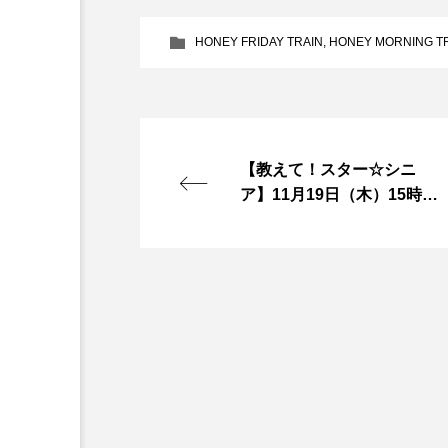
『今日の空が一番好き、とまだ
HONEY FRIDAY TRAIN
,
HONEY MORNING T
あかしあ台小学校
あじさ
あめぽったん
いばら姫
【教えて！スター☆シニ
おでかけ情報
おばあちゃ
ア】11月19日（木）15時
台 三田市文化協会、三田
かしこいグレーテル
かも
市音楽協会会長の山口さん
をお迎えして
くまぐみ
くるまのなかに
こうべさんだ伝統文化体験フェスタ
こだわり城紀行
こども学
さっちゃん社協だより
す