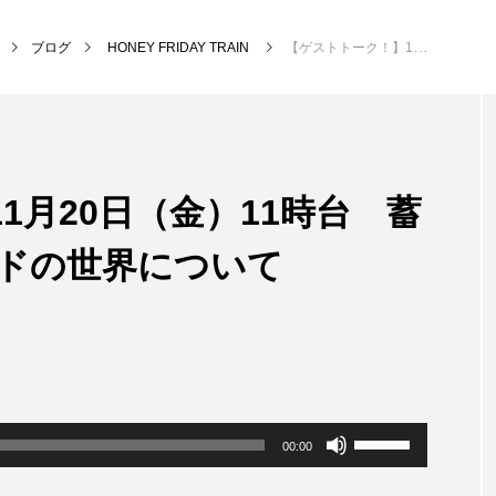
ブログ
HONEY FRIDAY TRAIN
【ゲストトーク！】11月20日（金）11時台 蓄音機で聴くSPレコードの世界について
NEW POST
1月20日（金）11時台 蓄
MY SWEET GARDEN
校区
ードの世界について
ボ
00:00
リ
ュ
ー