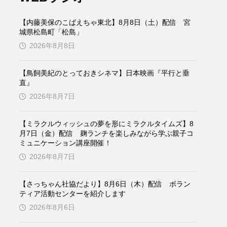
ケンズ
チン・ソヨン
【内藤美保のこばえちゃ東北】8月8日（土）配信 宮
トム・ヒドルストン
城県松島町「松島」
2026年8月8日
ドマーニ！ 愛のことづて
【鳥飼美紀のとっておきシネマ】日本映画『平行と垂
バッド・ジーニアス
直』
2026年8月7日
役
ヒョン・ウソク
【ミラクルウィッシュの夢を形にミラクルタイムズ】8
ザン・オズペテク
月7日（金）配信 麹ランチを楽しみながら学ぶ親子コ
ミュニケーション講座開催！
フランス
フランス映画
2026年8月7日
【さっちゃん社協だより】8月6日（木）配信 ボラン
ティア活動センターを紹介します
ブレーメンの音楽隊
2026年8月6日
ペット写真大募集！