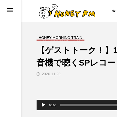
HONEY MORNING TRAIN
【ゲストトーク！】1
ープレゼント
JAZZ BAR COZY
音機で聴くSPレコ
2020.11.20

音
声
00:00
プ
レ
ー