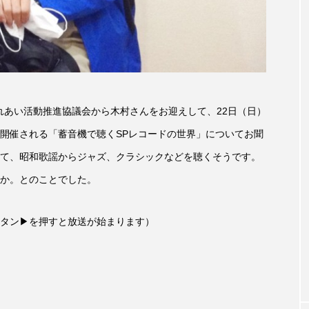
accototo
BAD GENIUS
BL出版
CONCLAVE
LACES
globe
HAMNET
HERE 時を越えて
JAZZ
KADOKAWA
KDDI
LATE SHIFT
L
ふれあい活動推進協議会から木村さんをお迎えして、22日（日）
AND
MOCOコレクション オムニバス
Playground/校庭
開催される「蓄音機で聴くSPレコードの世界」についてお聞
て、昭和歌謡からジャズ、クラシックなどを聴くそうです。
ROKKO森の音ミュージアム
Rooting Aroma
SAKDAC
か。とのことでした。
 MEETINGのつながるラジオ
SDGs・タイプスマート農業推進プロジェ
タン▶を押すと放送が始まります）
Singing with a smile
snowwhite
SPOTTED PRODUC
m Next Door
This is SUEKI
We Live In Time
WIC
⻑尾謙杜
「THE オリバーな犬、（Gosh!!）このヤロウMOV