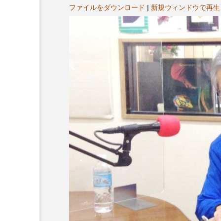
ヤ
プレゼント】兵庫陶芸美
最終回【JAZZ Bar cozy】
ファイルをダウンロード
|
新規ウィンドウで再生
ー
展「こども学芸員とつく
（木）今回はビル・エヴ
ども美術館』」 5名様
リバーサイド4部作を特集
プレゼント！
た！
9
2024.03.07
10周年記念
12月号
2025年度
2026
2