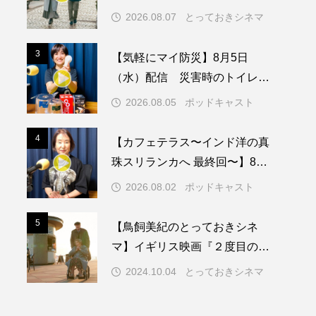
2026.08.07
とっておきシネマ
メリカ映画
アメリカ製作
3
3
【気軽にマイ防災】8月5日
ド
アン・ハサウェイ
（水）配信 災害時のトイレに
ついて
ス製作
イタリア
2026.08.05
ポッドキャスト
ウィキッド
4
4
【カフェテラス〜インド洋の真
珠スリランカへ 最終回〜】8月2
日（日）配信 いよいよ友人宅
2026.08.02
ポッドキャスト
へ
リー・ワトソン
5
5
【鳥飼美紀のとっておきシネ
メント
オダギリジョー
マ】イギリス映画『２度目のは
なればなれ』
カフェテラス
2024.10.04
とっておきシネマ
キム・へヨン