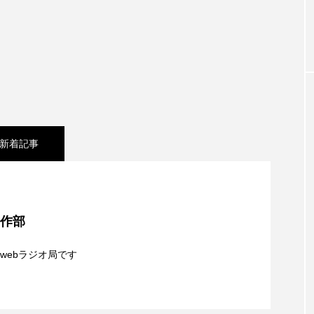
お砂糖ミルクはどうされますか
つつじが丘小学校
つながりC
向こうにあなたがいる
とくとくトーク
とっておきシネマ
はたらくおやさい バナナもいるよ！
ばらぐみ
ぱかっ
ひろかわさえこ
ぴぽん
ふくし情報
ふじ幼稚園
新着記事
ち歩き
まこみちの爆笑肉トーク！
ままとこひろば
みるくっ子通信
みるくのえほん
みるく・ひまわり
東北】8月8日（土）配信 宮城県松島町「松島」
もんがきとしこの知りたい、聞きたい、伝えたい
やよい幼
制作部
シネマ】日本映画『平行と垂直』
ゆりのき台中学校
ゆりのき台小学校
webラジオ局です
めのふくし情報！
わたなべあや
わらべうたベビーマッサ
夢を形にミラクルタイムズ】8月7日（金）配信 麹ラ
クトスクエア
アナ・レナス
アニバーサリースクラップブ