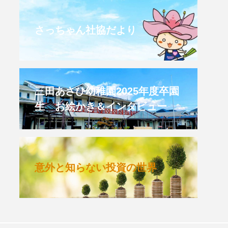
CROSSING 心の交差点
さっちゃん社協だより
HONEY
HONEY FM
et's 追求 The 牛肉
三田あさひ幼稚園2025年度卒園
生 お絵かき＆インタビュー
 HARMO
クト関西学院AgriNOVA
意外と知らない投資の世界
TIONS/TWIN
KED
youtube
IE」