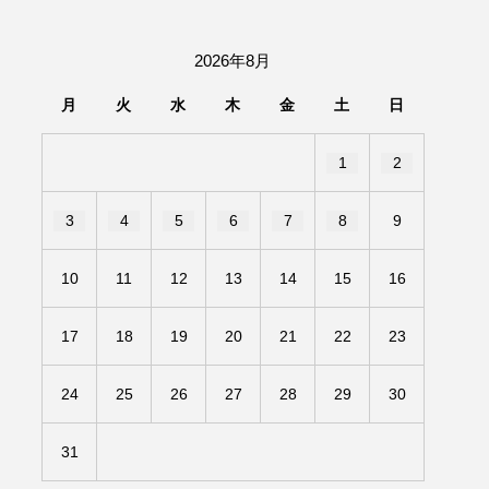
団「さくらんぼ」
2026年8月
あの歌を憶えている
月
火
水
木
金
土
日
いしい絵本
おしえて絵本
1
2
せ
かしこいエルゼ
3
4
5
6
7
8
9
きもちはなにいろ？
10
11
12
13
14
15
16
だ伝統文化体験フェスタ
17
18
19
20
21
22
23
のいばしょ
24
25
26
27
28
29
30
ろ・るみえーる
みないでくださいな
31