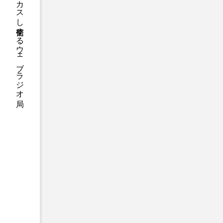
ハニーエフエム｜地域・人にフォーカスし発信するウェブラジオ局
ンチを楽しみながら学ぶ
アニメーション映画
アプ
アリのおでかけ
アリアナ
アーカイブ
アート
イタリア映画
イベント
ウィキッド 永遠の約束
ウインド･アンサンブル･コスモ
エリーザ・シュロット
エ
オダギリ・ジョー
オム・
カラーモンスター
カンヌ