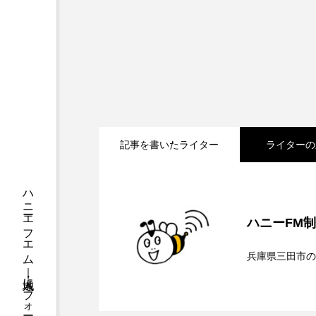
ちめいど
ちめいど雄介の
つなごーごー
てっぺんの
にげてさがして
のん
ひとつの机、ふたつの制服
記事を書いたライター
ライターの
ふつうの子ども
ぶらりま
みるくっくキッズクラブ逆瀬川
2026.08.08
【内藤美保のこばえちゃ
もっと知りたい認知症のこと
ハニーFM
2026.08.07
【鳥飼美紀のとっておき
ゆたかな第三の人生のススメ
兵庫県三田市の
わたしらしく心豊かに過ごすた
2026.08.07
【ミラクルウィッシュの
アカデミックコモンズ
ア