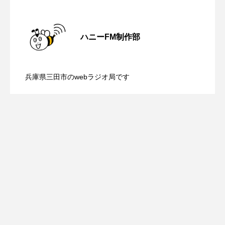
youtube
Yukoの子連れハワイ旅珍道中
【さっちゃん社協だより】8月6日（木）
2026.08.06
⻑尾謙杜
ハニーFM制作部
「THE オリバーな犬、（Gosh!!）このヤロウMOVIE」
【三田警察オンライン】8月5日（水）配
2026.08.05
配信 ボランティア活動センターを紹介
兵庫県三田市のwebラジオ局です
『今日の空が一番好き、とまだ言えない僕は』
【幼稚園だより】8月5日（水）やよい幼
2026.08.05
信 一週間の事件事故と防犯ポイント、
します
あいはらひろゆき
稚園：先生に1学期や夏の過ごし方をお聞
あかしあジュニア合唱団「さくらんぼ」
防災に関する基礎知識について
あかしあ台小学校
あじさいコンサート
きしました♪
あっぷっぷのぷ～
あなたが眠る間
あの歌を憶えている
あめぽったん
いばら姫
おいしいおのまとぺ