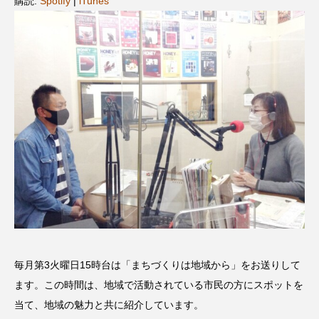
購読:
Spotify
|
iTunes
名
ス リバーサイド4部作を特集し
意識しています 三田グリーン
ました！
ットの山本さん
2024.03.07
2026.07.14
TAG LIST
10周年記念
12月号
1975年のケルン・コンサート
1学期
1年生
2024年度
2025年
2025年度
2026
2026年
2026年度
20周年
2学期
毎月第3火曜日15時台は「まちづくりは地域から」をお送りして
3年生
4年生
6年生
6月号
77
ます。この時間は、地域で活動されている市民の方にスポットを
7月
accototo
BAD GENIUS
BL出版
当て、地域の魅力と共に紹介しています。