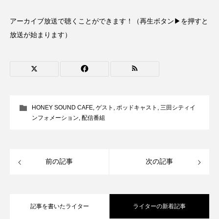
ROKKO森の音ミュージアム
Rooting Aroma
アーカイブ放送で聴くことができます！（再生ボタン▶を押すと
SAKDAC HARMO
放送が始まります）
SANDA ORGANIC VILLAGE MEETINGのつながるラジオ
SDGs・タイプスマート農業推進プロジェクト関西学院
AgriNOVA
SIKIガーデン Autumn Season
HONEY SOUND CAFE
,
ゲスト
,
ポッドキャスト
,
三田シティイ
ンフォメーション
,
配信番組
Singing with a smile
snowwhite
SPOTTED PRODUCTIONS/TWIN
前の記事
次の記事
SUNSUNキッズ
The Room Next Door
This is SUEKI
We Live In Time
WICKED
記事を書いたライター
ライターの新着記事