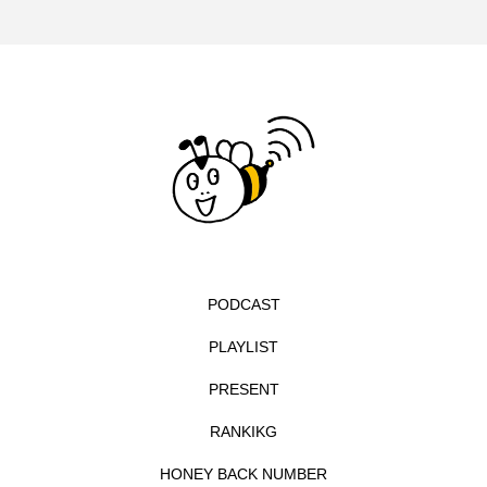
エル・ファニング
エレノアってグレイト。
エンターテインメント
オダギリジョー
オダギリ・ジョー
オム・ハヌル
オーケストラ
カタール
カナダ映画
カフェテラス
カラーモンスター
PODCAST
カンヌ国際映画祭
カーテンコールの灯
PLAYLIST
ガーデニングラジオ
キム・へヨン
PRESENT
キング・オブ・キングス
クラファン
RANKIKG
クリスマス
クロエ・ジャオ
グリム兄弟
HONEY BACK NUMBER