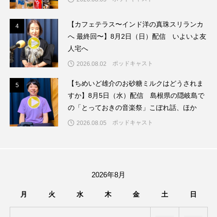
ままとこひろば
みなとっちラジオ！
【カフェテラス〜インド洋の真珠スリランカ
4
4
へ 最終回〜】8月2日（日）配信 いよいよ友
みるくっくキッズクラブ逆瀬川
みるくっ子通信
人宅へ
ポッドキャスト
2026.08.02
みるくのえほん
みるく・ひまわり園
【ちめいど雄介のお砂糖ミルクはどうされま
5
5
もたいまさこ
もっと知りたい認知症のこと
すか】8月5日（水）配信 島根県の隠岐島で
の「とっておきの音楽祭」こぼれ話、ほか
もんがきとしこの知りたい、聞きたい、伝えたい
ポッドキャスト
2026.08.05
やよい幼稚園
ゆたかな第三の人生のススメ
ゆりのき台中学校
ゆりのき台小学校
2026年8月
わたしらしく心豊かに過ごすためのふくし情報！
月
火
水
木
金
土
日
わたなべあや
わらべうたベビーマッサージ