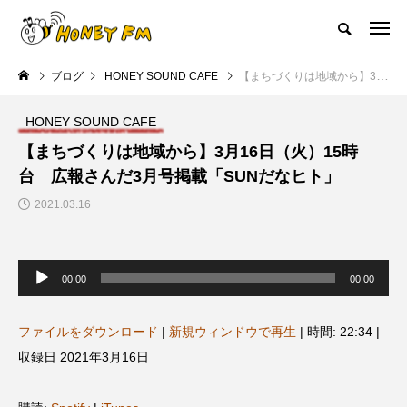
ハニーエフエム｜地域・人にフォーカスし発信するウェブラジオ局
ブログ
HONEY SOUND CAFE
【まちづくりは地域から】3月16日（火）15時台 広報さんだ3月号掲載「SUNだなヒト」
HOME
ハニーFMの紹介
後援申請
フリーペーパー
プレイ
HONEY SOUND CAFE
NEW POST
【まちづくりは地域から】3月16日（火）15時
台 広報さんだ3月号掲載「SUNだなヒト」
JAZZ BAR COZY
MY SWEET GARDEN
2021.03.16
音
声
00:00
00:00
プ
レ
ー
ヤ
ファイルをダウンロード
|
新規ウィンドウで再生
|
時間: 22:34
|
ー
収録日 2021年3月16日
美
最終回【JAZZ Bar cozy】3月7
【マイスイートガーデン】7月1
日（木）今回はビル・エヴァン
日（火）配信 庭づくりは曲線