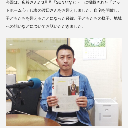
今回は、広報さんだ3月号「SUNだなヒト」に掲載された「アッ
CONCLAVE
CROSSING 心の交差点
トホーム心」代表の渡辺さんをお迎えしました。自宅を開放し、
子どもたちを迎えることになった経緯、子どもたちの様子、地域
DEPARTURES
FACES PLACES
globe
への想いなどについてお話いただきました。
HAMNET
HERE 時を越えて
HONEY
HONEY FM
IT’S OKAY！
J-POP
JAZZ
KADOKAWA
KDDI
LATE SHIFT
Let's 追求 The 牛肉
lets追求the牛肉
LOST LAND
MOCOコレクション オムニバス
Playground/校庭
ROKKO 森の音ミュージアム