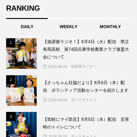
ちめいど雄介のお砂糖ミルクはどうされますか
RANKING
つつじが丘小学校
つながりCafe‐Nanana no Moe
DAILY
WEEKLY
MONTHLY
つなごーごー
てっぺんの向こうにあなたがいる
【放課後ラジオ！】8月4日（火）配信 県立
1
1
とくとくトーク
とっておきシネマ
有馬高校 第74回兵庫学校農業クラブ連盟大
会について
なきごえバス
にげてさがして
放課後ラジオ！
2026.08.04
はたらくおやさい バナナもいるよ！
ばらぐみ
2
2
【さっちゃん社協だより】8月6日（木）配
信 ボランティア活動センターを紹介します
ぱかっ
ひとつの机、ふたつの制服
ポッドキャスト
2026.08.06
ひろかわさえこ
ぴぽん
ふくし情報
3
3
【気軽にマイ防災】8月5日（水）配信 災害
ふじ幼稚園
ふたりの魔女
ふつうの子ども
時のトイレについて
ぶらりまち歩き
まこみちの爆笑肉トーク！
ポッドキャスト
2026.08.05