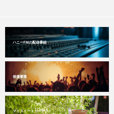
おいしいぱんぱんでんしゃ
おいしい絵本
おしえて絵本
おでかけ情報
おばあちゃんと僕の約束
おもいおいも
ハニーFMの配信番組
おーい、応為
お知らせ
かしこいエルゼ
かしこいグレーテル
かもめ食堂
がんを知り、がんを考える
きてみで東北
後援事業
きもちはなにいろ？
くまぐみ
くるまのなかには？
けやき台中学校
けやき台小学校
マイスイートガーデン