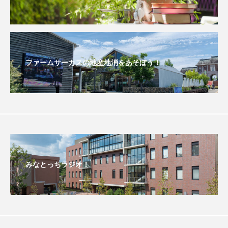
こうべさんだ伝統文化体験フェスタ
こうべさんだ伝統文化体験フェスタ2026
ファームサーカスの地産地消をあそぼう！
こうべさんだ能・狂言・講談子ども教室
こぐまのいばしょ
こだわり城紀行
こども学芸員とつくる『夏のこども美術館』
こばえちゃ東北
こーろ・るみえーる
さっちゃん社協だより
すずかけ台
みなとっちラジオ！
すずかけ台小学校
すずきまみ
そんなにみないでくださいな
ちめいど