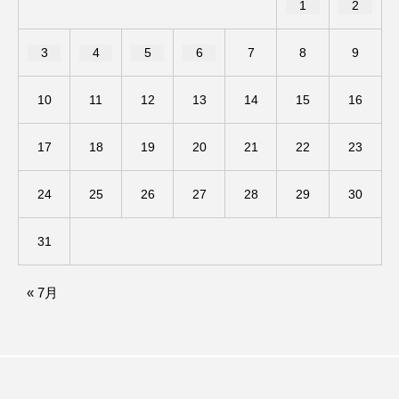
1
2
アカデミックコモンズ
アクトスクエア
3
4
5
6
7
8
9
アナ・レナス
10
11
12
13
14
15
16
アニバーサリースクラップブッキング
17
18
19
20
21
22
23
アニメーション映画
アプレンティス
24
25
26
27
28
29
30
アメリカ
アメリカ・イギリス製作
アメリカ映画
アメリカ製作
31
アリのおでかけ
アリアナ・グランデ
« 7月
アリス館
アル・パチーノ
アンプラグド
アン・ハサウェイ
アーカイブ
アート