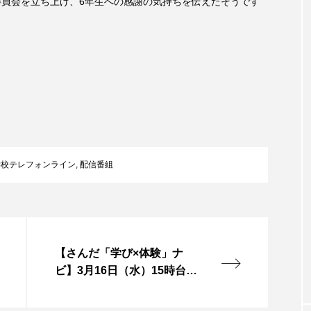
委員会を立ち上げ、6年生への感謝の気持ちを伝えたそうです
accototo
BAD GENIUS
BL出版
CONCLAVE
LACES
globe
HAMNET
HERE 時を越えて
JAZZ
KADOKAWA
KDDI
LATE SHIFT
L
AND
MOCOコレクション オムニバス
Playground/校庭
ROKKO森の音ミュージアム
Rooting Aroma
SAKDAC
学校テレフォンライン
,
配信番組
 MEETINGのつながるラジオ
SDGs・タイプスマート農業推進プロジェ
Singing with a smile
snowwhite
SPOTTED PRODUC
【さんだ「学び×体験」ナ
m Next Door
This is SUEKI
We Live In Time
WIC
ビ】3月16日（水）15時台
三田市野外活動センター
⻑尾謙杜
「THE オリバーな犬、（Gosh!!）このヤロウMOV
久米さん