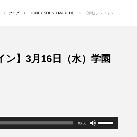
ブログ
HONEY SOUND MARCHÈ
【学校テレフォンライン】3月16日（水）学園小学校
NEW POST
ン】3月16日（水）学園
MY SWEET GARDEN
校区
ボ
00:00
リ
ュ
ー