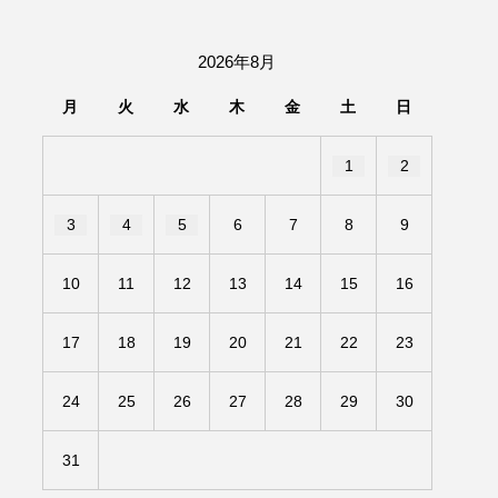
団「さくらんぼ」
2026年8月
あの歌を憶えている
月
火
水
木
金
土
日
いしい絵本
おしえて絵本
1
2
せ
かしこいエルゼ
3
4
5
6
7
8
9
きもちはなにいろ？
10
11
12
13
14
15
16
だ伝統文化体験フェスタ
17
18
19
20
21
22
23
のいばしょ
24
25
26
27
28
29
30
ろ・るみえーる
みないでくださいな
31