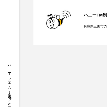
ちめいど
ちめいど雄介の
2026.08.05
【三田警察オンライン】
つなごーごー
ハニーFM
てっぺんの
2026.08.05
【幼稚園だより】8月5
ト、防災に関する基礎知
にげてさがして
はたらく
兵庫県三田市の
2026.08.05
【ちめいど雄介のお砂糖
お聞きしました♪
ひろかわさえこ
ぴぽん
ぶらりまち歩き
まこみち
の隠岐島での「とってお
みるくっくキッズクラブ逆瀬川
もっと知りたい認知症のこと
ゆたかな第三の人生のススメ
わたしらしく心豊かに過ごすた
アカデミックコモンズ
ア