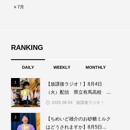
afe‐Nanana no Moe
« 7月
なきごえバス
つの机、ふたつの制服
の子ども
RANKING
DAILY
WEEKLY
MONTHLY
園
もたいまさこ
1
1
【放課後ラジオ！】8月4日
稚園
（火）配信 県立有馬高校 第
74回兵庫学校農業クラブ連盟大
2026.08.04
放課後ラジオ！
会について
ージ
2
2
【ちめいど雄介のお砂糖ミルク
はどうされますか】8月5日
ッキング