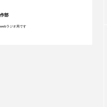
お砂糖ミルクはどうされますか
つつじが丘小学校
つながりC
8月5日（水）配信 一週間の事件事故と防犯ポイン
制作部
向こうにあなたがいる
とくとくトーク
とっておきシネマ
日（水）やよい幼稚園：先生に1学期や夏の過ごし方を
識について
おやさい バナナもいるよ！
ばらぐみ
ぱかっ
ひと
webラジオ局です
ミルクはどうされますか】8月5日（水）配信 島根県
ふくし情報
ふじ幼稚園
ふたりの魔女
ふつう
の爆笑肉トーク！
ままとこひろば
みなとっちラジオ！
きの音楽祭」こぼれ話、ほか
みるくっ子通信
みるくのえほん
みるく・ひまわり
もんがきとしこの知りたい、聞きたい、伝えたい
やよい幼
ゆりのき台中学校
ゆりのき台小学校
めのふくし情報！
わたなべあや
わらべうたベビーマッサ
クトスクエア
アナ・レナス
アニバーサリースクラップブ