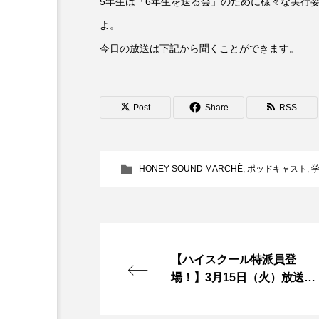
5年生は「6年生を送る会」のために様々な実行
よ。
6月号
77
7月
今日の放送は下記から聞くことができます。
DEPARTURES
FACES P
IT’S OKAY！
J-POP
Post
Share
RSS
lets追求the牛肉
LOST L
ROKKO 森の音ミュージアム
HONEY SOUND MARCHÈ
,
ポッドキャスト
,
SANDA ORGANIC VILLAGE
SIKIガーデン Autumn Season
【ハイスクール特派員登
SUNSUNキッズ
The Roo
場！】3月15日（火）放送〜
県立三田西陵高校〜
Yukoの子連れハワイ旅珍道中