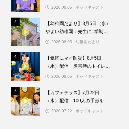
（水）配信 島根県の隠岐島で
2026.08.05
ポッドキャスト
の「とっておきの音楽祭」こぼ
メリカ映画
アメリカ製作
れ話、ほか
3
3
【幼稚園だより】8月5日（水）
ド
アン・ハサウェイ
やよい幼稚園：先生に1学期や
夏の過ごし方をお聞きしました
ス製作
イタリア
2026.08.05
幼稚園だより
♪
ウィキッド
4
4
【気軽にマイ防災】8月5日
（水）配信 災害時のトイレに
ついて
2026.08.05
ポッドキャスト
リー・ワトソン
5
5
【カフェテラス】7月22日
メント
オダギリジョー
（水）配信 100人の手形をス
タンプして一緒に虹を描こう！
カフェテラス
2026.07.22
ポッドキャスト
キム・へヨン