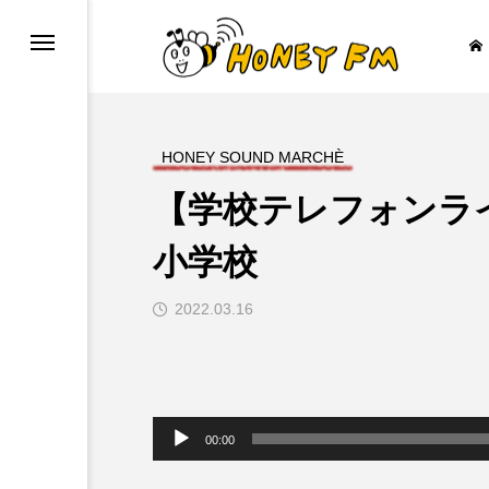
HONEY SOUND MARCHÈ
【学校テレフォンライ
ープレゼント
JAZZ BAR COZY
小学校
2022.03.16

音
声
00:00
プ
レ
ー