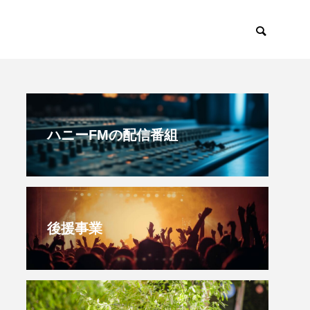
すみからすみまで
放課後ラジオ！
ハニーFMの配信番組
後援事業
