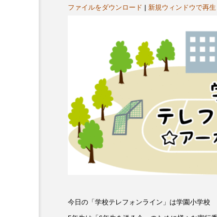
ヤ
プレゼント】兵庫陶芸美
最終回【JAZZ Bar cozy】
ファイルをダウンロード
|
新規ウィンドウで再生
ー
展「こども学芸員とつく
（木）今回はビル・エヴ
ども美術館』」 5名様
リバーサイド4部作を特集
プレゼント！
た！
9
2024.03.07
10周年記念
12月号
今日の「学校テレフォンライン」は学園小学校 
2025年度
2026
2