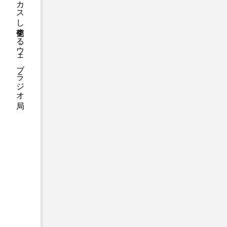
ハニーエフエム｜地域・人にフォーカスし発信するウェブラジオ局
アニメーション映画
アプ
アリのおでかけ
アリアナ
アーカイブ
アート
イタリア映画
イベント
ウィキッド 永遠の約束
ウインド･アンサンブル･コスモ
エリーザ・シュロット
エ
オダギリ・ジョー
オム・
カラーモンスター
カンヌ