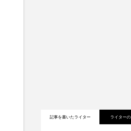
『今日の空が一番好き、とまだ
あかしあ台小学校
あじさ
あめぽったん
いばら姫
おでかけ情報
おばあちゃ
かしこいグレーテル
かも
くまぐみ
くるまのなかに
こうべさんだ伝統文化体験フェスタ
こだわり城紀行
こども学
記事を書いたライター
ライターの
さっちゃん社協だより
す