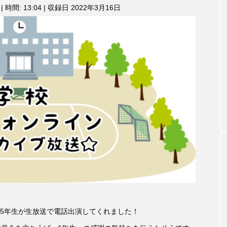
3月7日
【マイスイートガーデン】7月14
【校区
|
時間: 13:04
|
収録日 2022年3月16日
ム
調
ァンス
日（火）配信 庭づくりは曲線を
日（土
節
しまし
意識しています 三田グリーンネ
2024
に
ットの山本さん
は
2026.07.14
上
下
矢
印
キ
ー
を
使
っ
て
TAG LIST
く
だ
さ
い。
1975年のケルン・コンサート
1学期
1年生
202
5年生が生放送で電話出演してくれました！
026年
2026年度
20周年
2学期
3年生