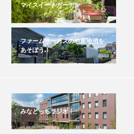
マイスイートガーデン
すみからすみまで】3月16
【放課後ラジオ！】8月
）三田市立 高平小学校
配信 県立有馬高校 第
学校農業クラブ連盟大
.03.16
2026.08.04
ファームサーカスの地産地消を
あそぼう！
みなとっちラジオ！
4年度
2025年
4年生
6年生