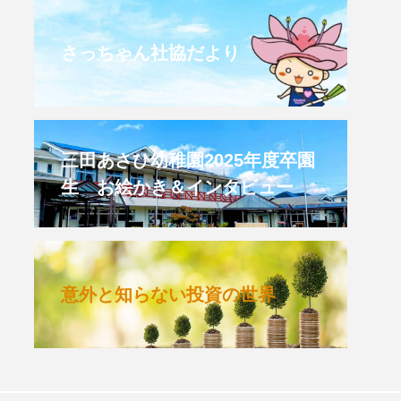
CROSSING 心の交差点
さっちゃん社協だより
HONEY
HONEY FM
et's 追求 The 牛肉
三田あさひ幼稚園2025年度卒園
生 お絵かき＆インタビュー
 HARMO
クト関西学院AgriNOVA
意外と知らない投資の世界
TIONS/TWIN
KED
youtube
IE」