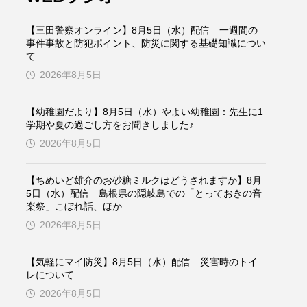
ケンズ
チン・ソヨン
【三田警察オンライン】8月5日（水）配信 一週間の
トム・ヒドルストン
事件事故と防犯ポイント、防災に関する基礎知識につい
て
2026年8月5日
ドマーニ！ 愛のことづて
バッド・ジーニアス
【幼稚園だより】8月5日（水）やよい幼稚園：先生に1
学期や夏の過ごし方をお聞きしました♪
役
ヒョン・ウソク
2026年8月5日
ザン・オズペテク
【ちめいど雄介のお砂糖ミルクはどうされますか】8月
5日（水）配信 島根県の隠岐島での「とっておきの音
楽祭」こぼれ話、ほか
フランス
フランス映画
2026年8月5日
【気軽にマイ防災】8月5日（水）配信 災害時のトイ
ブレーメンの音楽隊
レについて
2026年8月5日
ペット写真大募集！