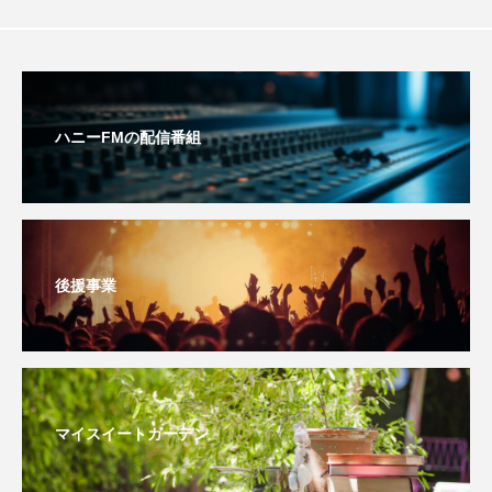
youtube
Yukoの子連れハワイ旅珍道中
⻑尾謙杜
「THE オリバーな犬、（Gosh!!）このヤロウMOVIE」
ハニーFMの配信番組
『今日の空が一番好き、とまだ言えない僕は』
あいはらひろゆき
あかしあジュニア合唱団「さくらんぼ」
後援事業
あかしあ台小学校
あじさいコンサート
あっぷっぷのぷ～
あなたが眠る間
マイスイートガーデン
あの歌を憶えている
あめぽったん
いばら姫
おいしいおのまとぺ