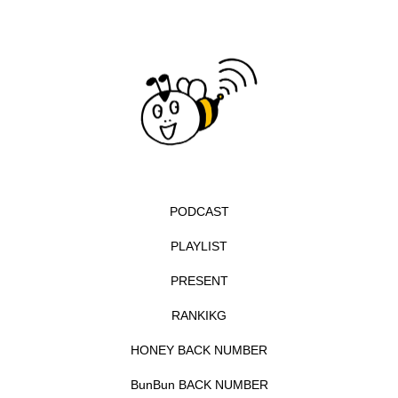
イエス・キリスト
イギリス
イギリス映画
イギリス製作
イタリア
イタリア映画
イベント
イラク
インタビュー
インド映画
イ・レ
ウィキッド
ウィキッド 永遠の約束
PODCAST
ウィリアム・シェイクスピア
PLAYLIST
ウインド・アンサンブル・コスモス
PRESENT
ウインド･アンサンブル･コスモス
RANKIKG
HONEY BACK NUMBER
エディントンへようこそ
エミリア・ペレス
BunBun BACK NUMBER
エミリー・ワトソン
エリーザ・シュロット