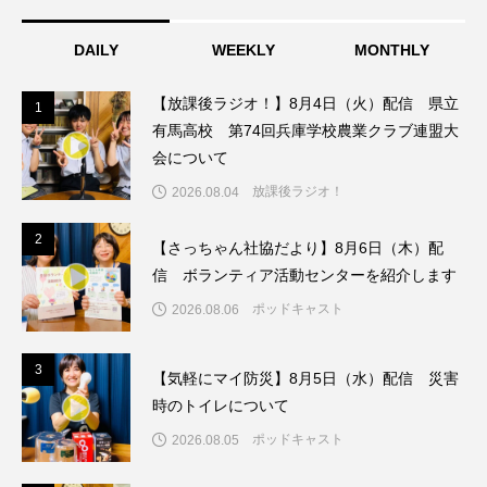
こうべさんだ伝統文化体験フェスタ
DAILY
WEEKLY
MONTHLY
こうべさんだ伝統文化体験フェスタ2026
【放課後ラジオ！】8月4日（火）配信 県立
1
1
有馬高校 第74回兵庫学校農業クラブ連盟大
こうべさんだ能・狂言・講談子ども教室
会について
こぐまのいばしょ
こだわり城紀行
放課後ラジオ！
2026.08.04
こども学芸員とつくる『夏のこども美術館』
2
2
【さっちゃん社協だより】8月6日（木）配
信 ボランティア活動センターを紹介します
こばえちゃ東北
こーろ・るみえーる
ポッドキャスト
2026.08.06
さっちゃん社協だより
すずかけ台
3
3
【気軽にマイ防災】8月5日（水）配信 災害
すずかけ台小学校
すずきまみ
時のトイレについて
ポッドキャスト
2026.08.05
そんなにみないでくださいな
ちめいど