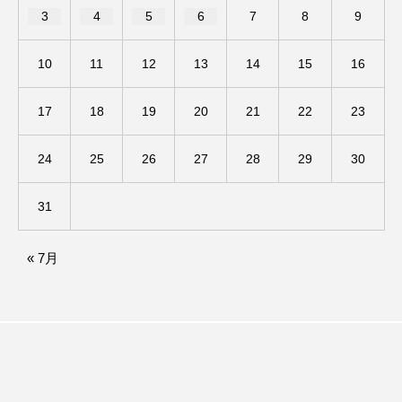
3
4
5
6
7
8
9
ままとこひろば
みなとっちラジオ！
10
11
12
13
14
15
16
みるくっくキッズクラブ逆瀬川
みるくっ子通信
17
18
19
20
21
22
23
みるくのえほん
みるく・ひまわり園
24
25
26
27
28
29
30
もたいまさこ
もっと知りたい認知症のこと
31
もんがきとしこの知りたい、聞きたい、伝えたい
やよい幼稚園
ゆたかな第三の人生のススメ
« 7月
ゆりのき台中学校
ゆりのき台小学校
わたしらしく心豊かに過ごすためのふくし情報！
わたなべあや
わらべうたベビーマッサージ