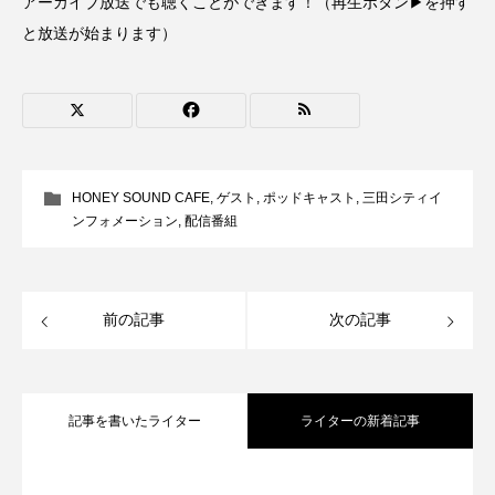
アーカイブ放送でも聴くことができます！（再生ボタン▶を押す
CONCLAVE
CROSSING 心の交差点
と放送が始まります）
DEPARTURES
FACES PLACES
globe
HAMNET
HERE 時を越えて
HONEY
HONEY FM
IT’S OKAY！
J-POP
HONEY SOUND CAFE
,
ゲスト
,
ポッドキャスト
,
三田シティイ
ンフォメーション
,
配信番組
JAZZ
KADOKAWA
KDDI
LATE SHIFT
Let's 追求 The 牛肉
前の記事
次の記事
lets追求the牛肉
LOST LAND
MOCOコレクション オムニバス
記事を書いたライター
ライターの新着記事
Playground/校庭
ROKKO 森の音ミュージアム
【さっちゃん社協だより】8月6日（木）
2026.08.06