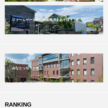
おいしいぱんぱんでんしゃ
おいしい絵本
ファームサーカスの地産地消をあそぼう！
おしえて絵本
おでかけ情報
おばあちゃんと僕の約束
おもいおいも
おーい、応為
お知らせ
かしこいエルゼ
かしこいグレーテル
かもめ食堂
みなとっちラジオ！
がんを知り、がんを考える
きてみで東北
きもちはなにいろ？
くまぐみ
くるまのなかには？
けやき台中学校
けやき台小学校
RANKING