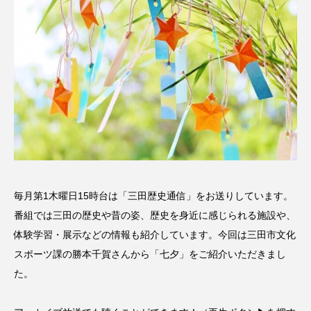
名
ス リバーサイド4部作を特集し
意識しています 三田グリーン
ました！
ットの山本さん
2024.03.07
2026.07.14
TAG LIST
10周年記念
12月号
1975年のケルン・コンサート
1学期
1年生
2024年度
2025年
2025年度
2026
毎月第1木曜日15時台は「三田歴史通信」をお送りしています。
番組では三田の歴史や昔の姿、歴史を身近に感じられる施設や、
2026年
2026年度
20周年
2学期
体験学習・展示などの情報も紹介しています。今回は三田市文化
スポーツ課の勝本千賀さんから「七夕」をご紹介いただきまし
3年生
4年生
6年生
6月号
77
た。
7月
accototo
BAD GENIUS
BL出版