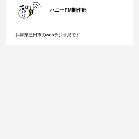
ROKKO森の音ミュージアム
Rooting Aroma
ハニーFM制作部
SAKDAC HARMO
【三田警察オンライン】8月5日（水）配
2026.08.05
配信 ボランティア活動センターを紹介
SANDA ORGANIC VILLAGE MEETINGのつながるラジオ
兵庫県三田市のwebラジオ局です
【幼稚園だより】8月5日（水）やよい幼
2026.08.05
信 一週間の事件事故と防犯ポイント、
します
SDGs・タイプスマート農業推進プロジェクト関西学院
AgriNOVA
稚園：先生に1学期や夏の過ごし方をお聞
防災に関する基礎知識について
SIKIガーデン Autumn Season
Singing with a smile
snowwhite
きしました♪
SPOTTED PRODUCTIONS/TWIN
SUNSUNキッズ
The Room Next Door
This is SUEKI
We Live In Time
WICKED