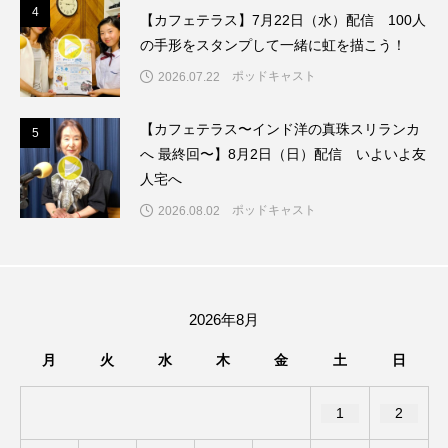
ちめいど雄介のお砂糖ミルクはどうされますか
4
4
【カフェテラス】7月22日（水）配信 100人
の手形をスタンプして一緒に虹を描こう！
つつじが丘小学校
つながりCafe‐Nanana no Moe
ポッドキャスト
2026.07.22
つなごーごー
てっぺんの向こうにあなたがいる
【カフェテラス〜インド洋の真珠スリランカ
5
5
へ 最終回〜】8月2日（日）配信 いよいよ友
とくとくトーク
とっておきシネマ
人宅へ
なきごえバス
にげてさがして
ポッドキャスト
2026.08.02
はたらくおやさい バナナもいるよ！
ばらぐみ
ぱかっ
ひとつの机、ふたつの制服
2026年8月
ひろかわさえこ
ぴぽん
ふくし情報
月
火
水
木
金
土
日
ふじ幼稚園
ふたりの魔女
ふつうの子ども
1
2
ぶらりまち歩き
まこみちの爆笑肉トーク！