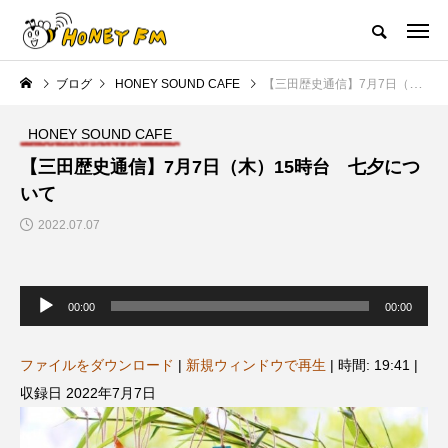
ハニーエフエム｜地域・人にフォーカスし発信するウェブラジオ局
ブログ
HONEY SOUND CAFE
【三田歴史通信】7月7日（木）15時台 七夕について
HOME
ハニーFMの紹介
後援申請
フリーペーパー
プレイ
HONEY SOUND CAFE
NEW POST
【三田歴史通信】7月7日（木）15時台 七夕につ
いて
JAZZ BAR COZY
MY SWEET GARDEN
2022.07.07
音
声
00:00
00:00
プ
レ
ー
ヤ
ファイルをダウンロード
|
新規ウィンドウで再生
|
時間: 19:41
|
ー
収録日 2022年7月7日
美
最終回【JAZZ Bar cozy】3月7
【マイスイートガーデン】7月1
日（木）今回はビル・エヴァン
日（火）配信 庭づくりは曲線